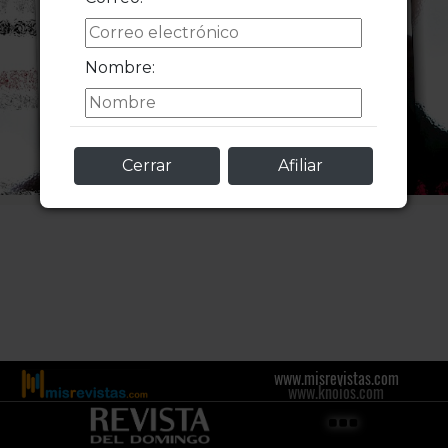
Nombre:
Cerrar
Afiliar
www.misrevistas.com
www.knoios.com