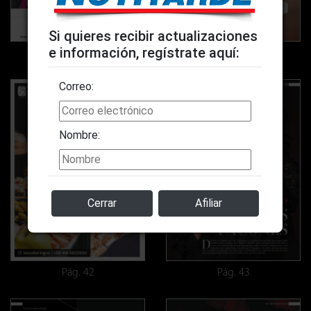
Si quieres recibir actualizaciones
e información, regístrate aquí:
Pág. 40
Pág. 41
Correo:
Nombre:
Cerrar
Afiliar
Pág. 42
Pág. 43