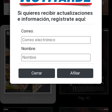
Si quieres recibir actualizaciones
e información, regístrate aquí:
Pág. 40
Pág. 41
Correo:
Nombre:
Cerrar
Afiliar
Pág. 42
Pág. 43