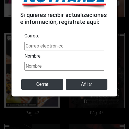
Si quieres recibir actualizaciones
e información, regístrate aquí:
Pág. 40
Pág. 41
Correo:
Nombre:
Cerrar
Afiliar
Pág. 42
Pág. 43