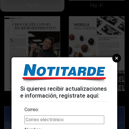
Pág. 40
Pág. 41
Si quieres recibir actualizaciones
e información, regístrate aquí:
Pág. 42
Pág. 43
Correo: